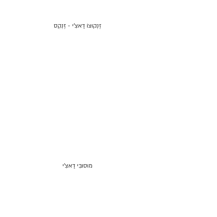
זֶנְקוּצוֹ דַאצִ'י - זֶנְקְס
מוּסוּבִּי דַאצִ'י