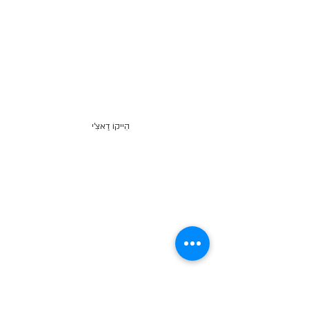
הֵייקוֹ דַאצִ'י