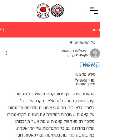
פוסט
כל המאמרים
ניקולאס דיניאקוס
כל המאמרים
20 ביוני 2019
קאטות
הסטוריה
מידע מקצועי
מהי קאטה?
מילון מונחים
הקאטה הינה רצף ידוע וקבוע מראש של תנועות 
קיהון שונות, המהוות "סימולציית קרב על יבש" - 
כלומר, ללא יריב. רוב סוגי אומנויות הלחימה מבוססות 
על קאטות שעוברות במסורת עם השנים. לקראטה דו 
מספר רב מאד של קאטות שונות אשר מורכבותן 
עולה בהדרגה עם כל התקדמות של הקראטקה.
כמו בהרבה עקרונות בקראטה, גם לקאטות רובד 